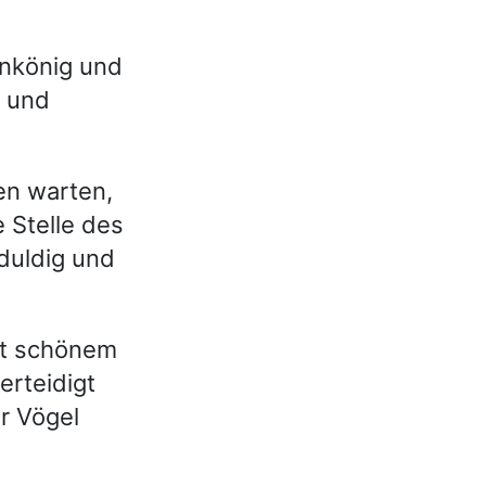
unkönig und
r und
en warten,
e Stelle des
duldig und
it schönem
erteidigt
er Vögel