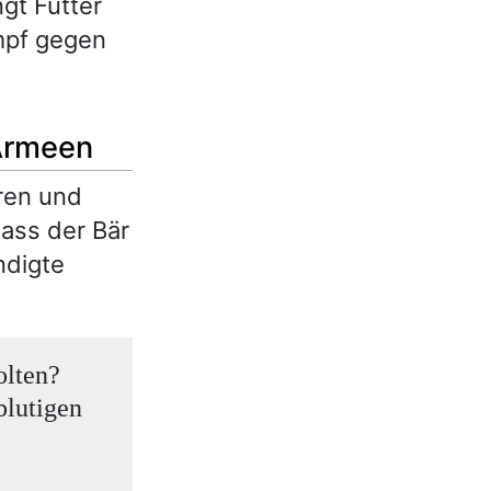
gt Futter
ampf gegen
Armeen
ren und
dass der Bär
ndigte
olten?
blutigen