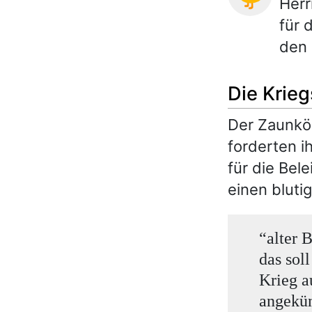
Herr
für 
den 
Die Krie
Der Zaunkön
forderten i
für die Bel
einen bluti
“alter 
das sol
Krieg a
angekü