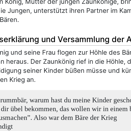
n König, Mutter der jungen Zaunkönige, brin
die Jungen, unterstützt ihren Partner im K
Bären.
gserklärung und Versammlung der 
ig und seine Frau flogen zur Höhle des Bä
hn heraus. Der Zaunkönig rief in die Höhle, 
eidigung seiner Kinder büßen müsse und kü
gen Krieg an.
Brummbär, warum hast du meine Kinder gesch
l dir übel bekommen, das wollen wir in einem 
usmachen”. Also war dem Bäre der Krieg
ndigt