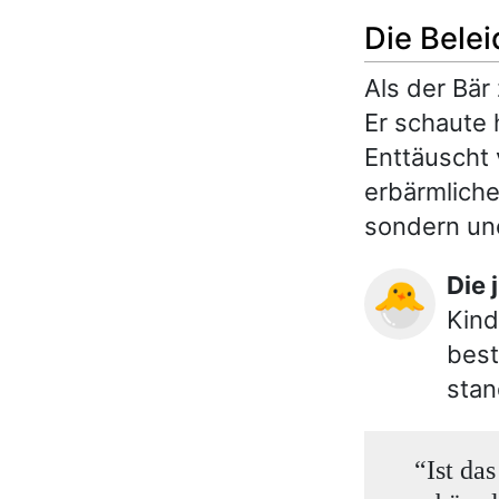
Die Bele
Als der Bär
Er schaute 
Enttäuscht 
erbärmliche
sondern une
Di
🐣
Kind
best
stan
“Ist das