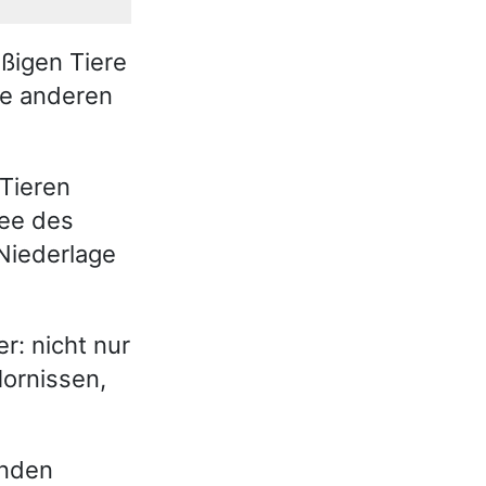
üßigen Tiere
le anderen
Tieren
mee des
 Niederlage
: nicht nur
ornissen,
enden