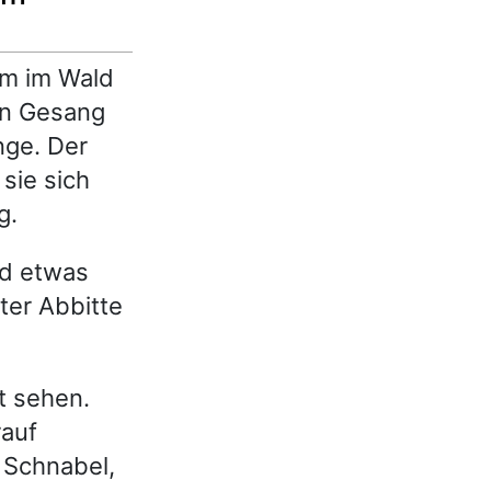
am im Wald
en Gesang
nge. Der
 sie sich
g.
nd etwas
ter Abbitte
t sehen.
rauf
 Schnabel,