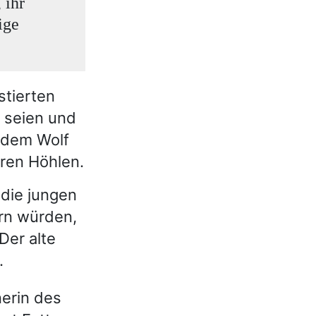
 ihr
ige
tierten
e seien und
 dem Wolf
hren Höhlen.
 die jungen
ern würden,
 Der alte
.
erin des