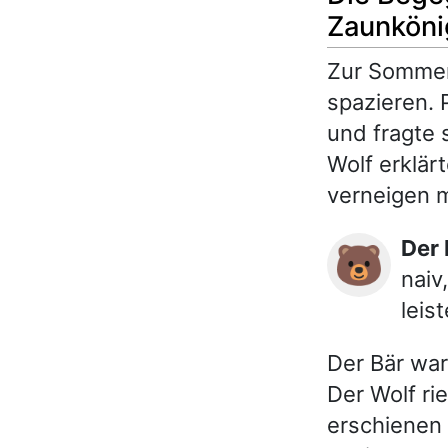
Zaunköni
Zur Sommer
spazieren. 
und fragte 
Wolf erklär
verneigen 
Der
🐻
naiv
leis
Der Bär war
Der Wolf ri
erschienen 