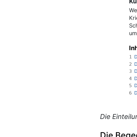
Ku
Wei
Kr
Sch
um
In
D
1
D
2
D
3
D
4
D
5
D
6
Die Einteilu
Die Bege