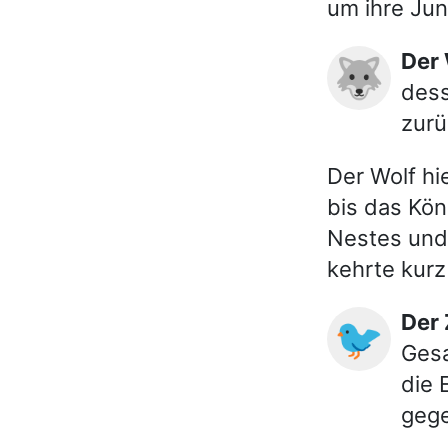
um ihre Jun
Der
🐺
dess
zurü
Der Wolf hi
bis das Kön
Nestes und 
kehrte kurz
De
🐦
Gesa
die 
gege