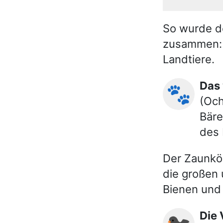
So wurde de
zusammen: O
Landtiere.
Das
🐾
(Och
Bäre
des 
Der Zaunkön
die großen 
Bienen und
Di