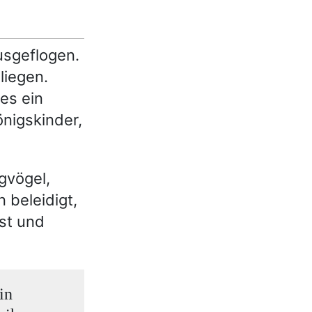
usgeflogen.
liegen.
es ein
önigskinder,
gvögel,
 beleidigt,
st und
in