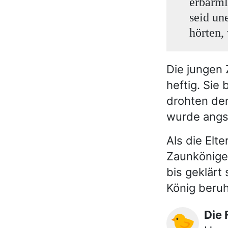
erbärml
seid un
hörten,
Die jungen
heftig. Sie
drohten de
wurde angst
Als die Elt
Zaunkönige 
bis geklärt 
König beruh
Die
🐤