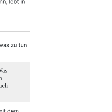
n, lebt in
was zu tun
Was
n
mach
 mit dem