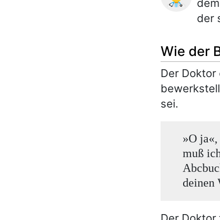
dem 
der 
Wie der 
Der Doktor 
bewerkstell
sei.
»O ja«,
muß ich
Abcbuch
deinen 
Der Doktor 