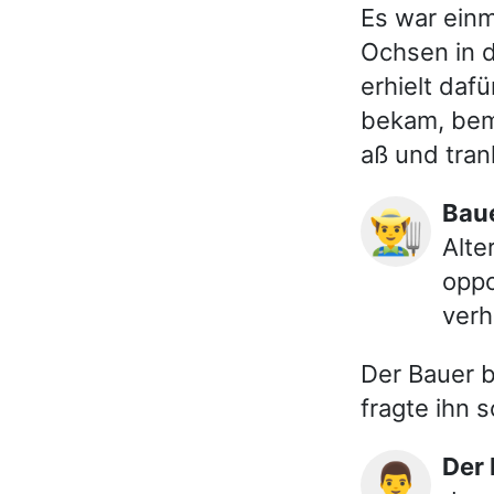
Es war einm
Ochsen in d
erhielt daf
bekam, beme
aß und tran
Ba
👨‍🌾
Alte
oppo
verh
Der Bauer 
fragte ihn 
Der
👨‍⚕️