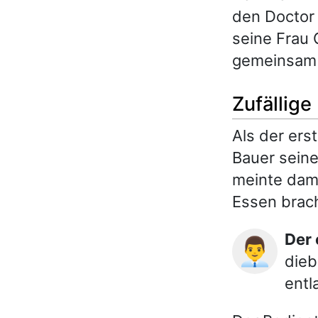
den Doctor 
seine Frau 
gemeinsam 
Zufällig
Als der ers
Bauer seine
meinte dami
Essen brac
Der
👨‍💼
dieb
entl