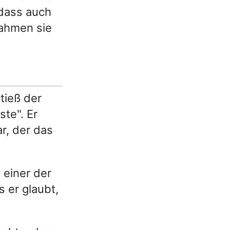
 dass auch
nahmen sie
tieß der
ste". Er
r, der das
 einer der
s er glaubt,