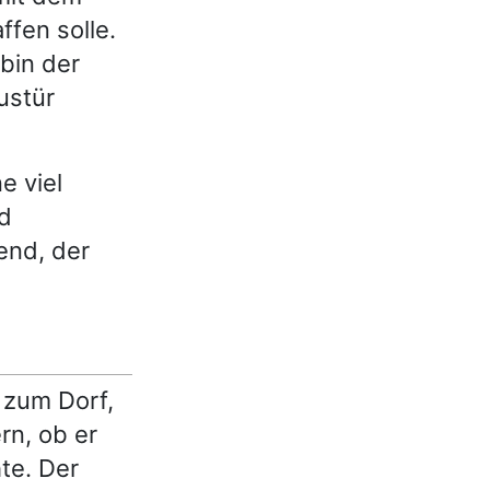
ffen solle.
 bin der
ustür
e viel
d
end, der
 zum Dorf,
rn, ob er
te. Der