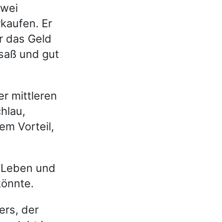
zwei
rkaufen. Er
er das Geld
saß und gut
r mittleren
hlau,
em Vorteil,
 Leben und
könnte.
ers, der