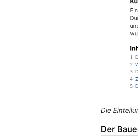
Ku
Ein
Du
un
wu
In
D
1
W
2
D
3
Z
4
D
5
Die Einteilu
Der Bauer