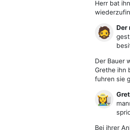
Herr bat i
wiederzufi
Der
🧔
gest
besi
Der Bauer w
Grethe ihn 
fuhren sie 
Gre
👩‍🌾
mann
spri
Bei ihrer A