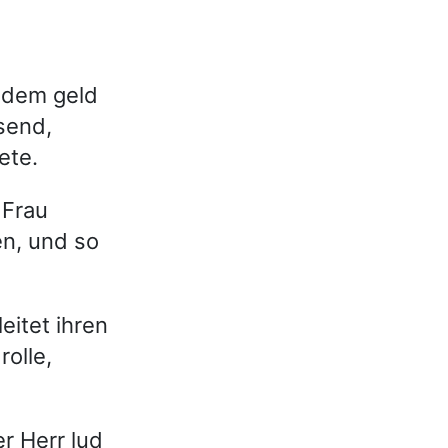
 dem geld
send,
ete.
 Frau
en, und so
eitet ihren
rolle,
r Herr lud