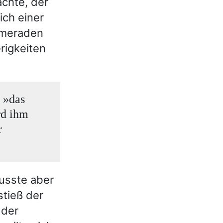
chte, der
ich einer
ameraden
rigkeiten
 »das
rd ihm
r
usste aber
stieß der
 der