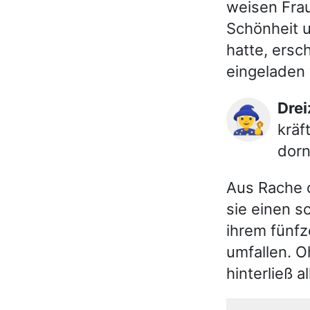
weisen Fra
Schönheit u
hatte, ersch
eingeladen
Dr
🧙‍♀️
kräf
dorn
Aus Rache d
sie einen s
ihrem fünfz
umfallen. O
hinterließ a