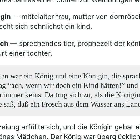
igin
— mittelalter frau, mutter von dornrösc
cht sich sehnlichst ein kind.
sch
— sprechendes tier, prophezeit der köni
rt einer tochter.
ten war ein König und eine Königin, die spra
ag “ach, wenn wir doch ein Kind hätten!” und
n immer keins. Da trug sich zu, als die Königi
 saß, daß ein Frosch aus dem Wasser ans Lan
eiung erfüllte sich, und die Königin gebar e
nes Mädchen. Der König war überglücklic