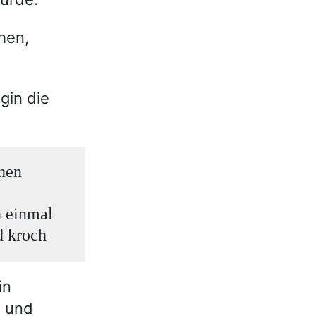
hen,
gin die
chen
n einmal
d kroch
in
h und