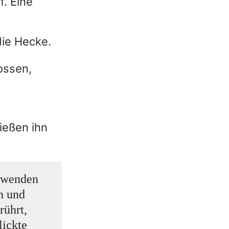
f. Eine
die Hecke.
ossen,
ießen ihn
abwenden
ch und
rührt,
lickte