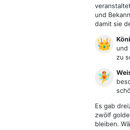
veranstalte
und Bekannt
damit sie 
Kön
👑
und 
zu s
We
🧚
besc
schö
Es gab drei
zwölf golde
bleiben. W