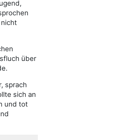
Tugend,
esprochen
 nicht
chen
esfluch über
de.
r, sprach
llte sich an
n und tot
und