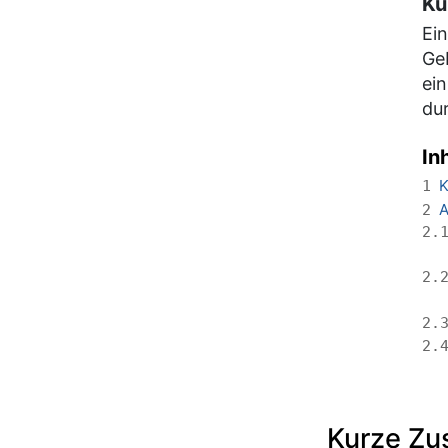
Ku
Ein
Geb
ei
dur
In
K
1
A
2
2.
2.
2.
2.
Kurze Z