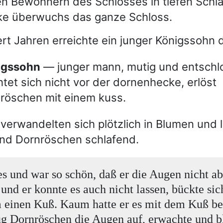
en Bewohnern des Schlosses in tiefen Schla
e überwuchs das ganze Schloss.
t Jahren erreichte ein junger Königssohn 
nigssohn
— junger mann, mutig und entschl
htet sich nicht vor der dornenhecke, erlöst
röschen mit einem kuss.
verwandelten sich plötzlich in Blumen und l
and Dornröschen schlafend.
es und war so schön, daß er die Augen nicht 
 und er konnte es auch nicht lassen, bückte si
 einen Kuß. Kaum hatte er es mit dem Kuß be
ug Dornröschen die Augen auf, erwachte und b