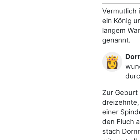
Vermutlich 
ein König u
langem War
genannt.
Do
👸
wund
durc
Zur Geburt 
dreizehnte,
einer Spind
den Fluch a
stach Dornr