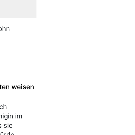
sohn
nten weisen
ich
nigin im
 sie
würde.