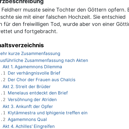
rzbeschreibung
n Feldherr musste seine Tochter den Göttern opfern. 
schte sie mit einer falschen Hochzeit. Sie entschied
h für den freiwilligen Tod, wurde aber von einer Götti
rettet und fortgebracht.
haltsverzeichnis
ehr kurze Zusammenfassung
usführliche Zusammenfassung nach Akten
Akt 1. Agamemnons Dilemma
1
Der verhängnisvolle Brief
1.1
Der Chor der Frauen aus Chalcis
1.2
Akt 2. Streit der Brüder
2
Menelaus entdeckt den Brief
2.1
Versöhnung der Atriden
2.2
Akt 3. Ankunft der Opfer
3
Klytämnestra und Iphigenie treffen ein
3.1
Agamemnons Qual
3.2
Akt 4. Achilles' Eingreifen
4