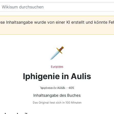
Suche
se Inhaltsangabe wurde von einer KI erstellt und könnte Fe
🗡️
Euripides
Iphigenie in Aulis
Ἰφιγένεια ἐν Αὐλίδι · -405
Inhaltsangabe des Buches
Das Original liest sich in 100 Minuten