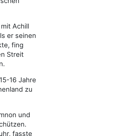
wischen
it Achill
ls er seinen
te, fing
n Streit
n.
15-16 Jahre
chenland zu
memnon und
schützen.
hr, fasste