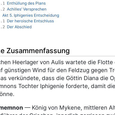
Enthüllung des Plans
4.1
Achilles' Versprechen
4.2
Akt 5. Iphigenies Entscheidung
5
Der heroische Entschluss
5.1
Der Abschied
5.2
ze Zusammenfassung
chen Heerlager von Aulis wartete die Flotte
f günstigen Wind für den Feldzug gegen Tr
as verkündete, dass die Göttin Diana die 
ons Tochter Iphigenie forderte, damit die
könne.
amemnon
— König von Mykene, mittleren Alt