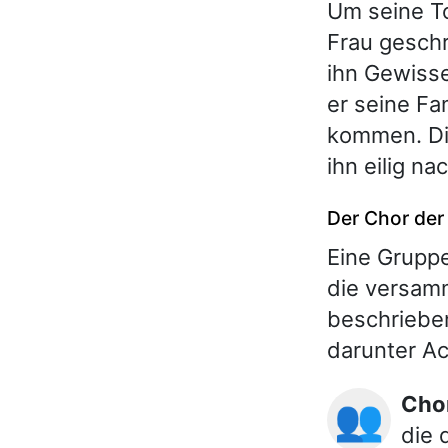
Um seine To
Frau geschr
ihn Gewisse
er seine Fa
kommen. Di
ihn eilig n
Der Chor der
Eine Gruppe
die versamm
beschrieben
darunter Ac
Ch
👥
die 