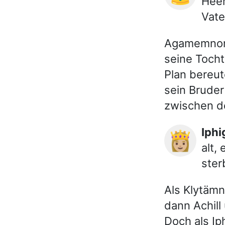
Heer
Vate
Agamemnon 
seine Tocht
Plan bereut
sein Bruder
zwischen de
Iph
👸🏼
alt,
ster
Als Klytämn
dann Achill
Doch als Ip