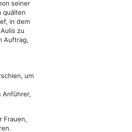
non seiner
n quälten
ef, in dem
 Aulis zu
 Auftrag,
rschien, um
 Anführer,
 Frauen,
ren.