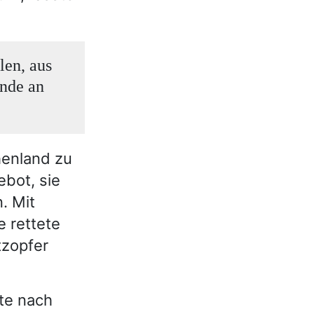
len, aus
ünde an
chenland zu
ebot, sie
. Mit
e rettete
tzopfer
nte nach