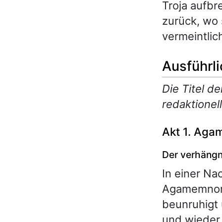
Troja aufbr
zurück, wo 
vermeintlic
Ausführl
Die Titel d
redaktionell
Akt 1. Ag
Der verhängni
In einer Na
Agamemnon s
beunruhigt 
und wieder 