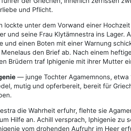
führer der Griechen, innerlich zerrissen z
rliebe und Pflicht.
lockte unter dem Vorwand einer Hochzeit m
er und seine Frau Klytämnestra ins Lager. A
e und einen Boten mit einer Warnung schick
 Menelaus den Brief ab. Nach einem heftige
n Brüdern traf Iphigenie mit ihrer Mutter ei
igenie
— junge Tochter Agamemnons, etwa 
 edel, mutig und opferbereit, bereit für Grie
ben.
estra die Wahrheit erfuhr, flehte sie Aga
 um Hilfe an. Achill versprach, Iphigenie zu 
higenie vom drohenden Aufruhr im Heer erfu