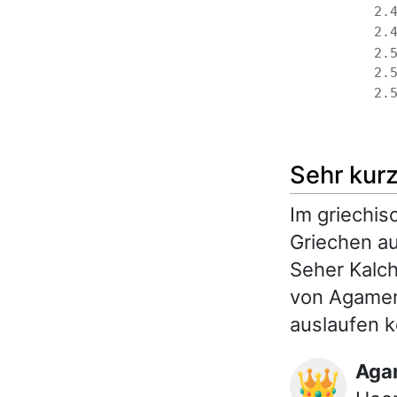
2.
2.
2.
2.
2.
Sehr kur
Im griechis
Griechen au
Seher Kalch
von Agamemn
auslaufen 
Ag
👑