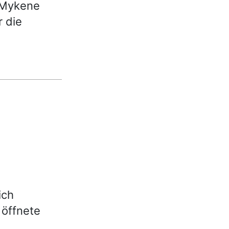
h Mykene
r die
ich
 öffnete