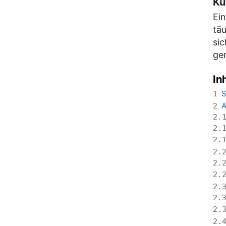
Ku
Ei
täu
sic
ge
In
S
1
A
2
2.
2.
2.
2.
2.
2.
2.
2.
2.
2.