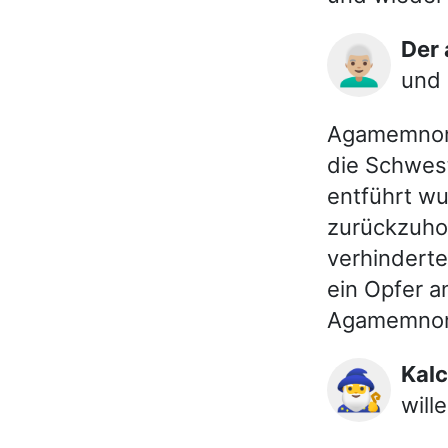
Der
👨🏼‍🦳
und 
Agamemnon 
die Schwest
entführt wu
zurückzuhol
verhinderte
ein Opfer a
Agamemnons
Kal
🧙‍♂️
wille