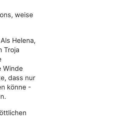
ons, weise
Als Helena,
h Troja
e
ge Winde
e, dass nur
en könne -
n.
öttlichen