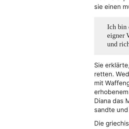
sie einen m
Ich bin
eigner 
und rich
Sie erklärte
retten. Wed
mit Waffen
erhobenem H
Diana das M
sandte und 
Die griechi