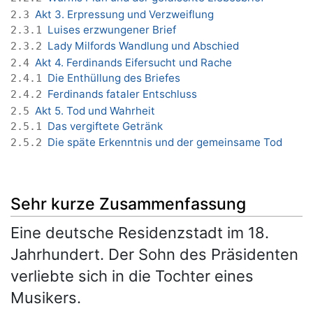
Akt 3. Erpressung und Verzweiflung
2.3
Luises erzwungener Brief
2.3.1
Lady Milfords Wandlung und Abschied
2.3.2
Akt 4. Ferdinands Eifersucht und Rache
2.4
Die Enthüllung des Briefes
2.4.1
Ferdinands fataler Entschluss
2.4.2
Akt 5. Tod und Wahrheit
2.5
Das vergiftete Getränk
2.5.1
Die späte Erkenntnis und der gemeinsame Tod
2.5.2
Sehr kurze Zusammenfassung
Eine deutsche Residenzstadt im 18.
Jahrhundert. Der Sohn des Präsidenten
verliebte sich in die Tochter eines
Musikers.