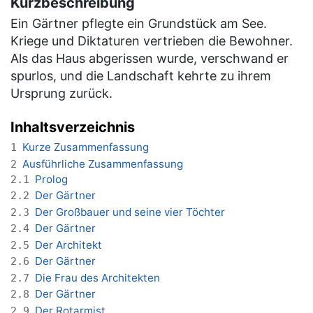
Kurzbeschreibung
Ein Gärtner pflegte ein Grundstück am See.
Kriege und Diktaturen vertrieben die Bewohner.
Als das Haus abgerissen wurde, verschwand er
spurlos, und die Landschaft kehrte zu ihrem
Ursprung zurück.
Inhaltsverzeichnis
Kurze Zusammenfassung
1
Ausführliche Zusammenfassung
2
Prolog
2.1
Der Gärtner
2.2
Der Großbauer und seine vier Töchter
2.3
Der Gärtner
2.4
Der Architekt
2.5
Der Gärtner
2.6
Die Frau des Architekten
2.7
Der Gärtner
2.8
Der Rotarmist
2.9