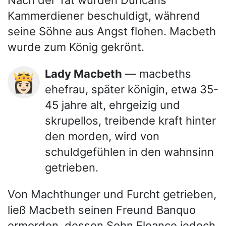
Nach der Tat wurden Duncans
Kammerdiener beschuldigt, während
seine Söhne aus Angst flohen. Macbeth
wurde zum König gekrönt.
Lady Macbeth
— macbeths
👸🏻
ehefrau, später königin, etwa 35-
45 jahre alt, ehrgeizig und
skrupellos, treibende kraft hinter
den morden, wird von
schuldgefühlen in den wahnsinn
getrieben.
Von Machthunger und Furcht getrieben,
ließ Macbeth seinen Freund Banquo
ermorden, dessen Sohn Fleance jedoch